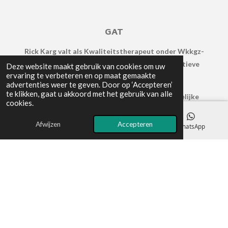
GAT
Rick Karg valt als Kwaliteitstherapeut
onder
Wkkgz-
klachtrecht bij
de Geschilleninstantie
Alternatieve
Deze website maakt gebruik van cookies om uw
ervaring te verbeteren en op maat gemaakte
Therapeuten (GAT).
advertenties weer te geven. Door op ‘Accepteren’
te klikken, gaat u akkoord met het gebruik van alle
GAT is een rijks
erkende
en volledig
onafhankelijke
cookies.
Wkkgz
geschillencommissie.
Afwijzen
Accepteren
E-mailadres
Telefoonnummer
WhatsApp
Voor meer informatie
over mijn klachten
regeling
zie
https://gatgeschillen.nl
Privacy Verklaring
•
Algemene voorwaarden
• Copyright
Vision4life 2026